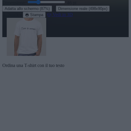
Dimensione:
46
pt
·
Adatta allo schermo
(87%)
Dimensione reale
(498x90px)
Scarica
Vedi in 3D
Stampa
Ordina una T-shirt con il tuo testo