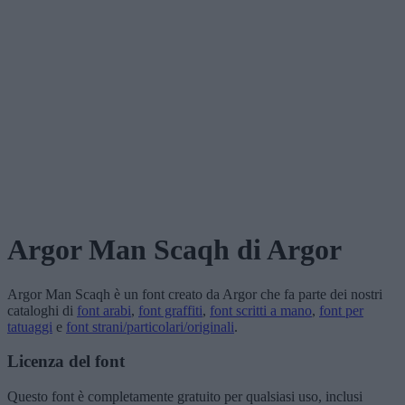
Argor Man Scaqh
di Argor
Argor Man Scaqh
è un font creato da
Argor
che fa parte dei nostri
cataloghi di
font arabi
,
font graffiti
,
font scritti a mano
,
font per
tatuaggi
e
font strani/particolari/originali
.
Licenza del font
Questo font è completamente gratuito per qualsiasi uso, inclusi