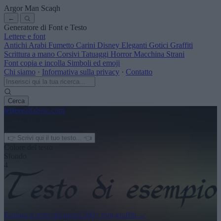
Argor Man Scaqh
←
Generatore di Font e Testo
Lettere e font
Antichi
Arabi
Fumetto
Carini
Disney
Eleganti
Gotici
Graffiti
Scrittura a mano
Corsivi
Tatuaggi
Horror
Macchina
Strani
Font copia e incolla
Simboli ed emoji
Chi siamo
·
Informativa sulla privacy
·
Contatto
Cerca
lettere
alfabeto
.com
← Vedi altri
3
Colore del testo
Sfondo
4
Esplora il resto dei nostri
200+ font graffiti
→