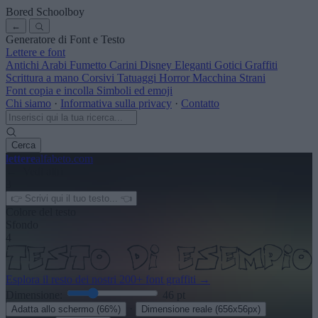
Bored Schoolboy
←
Generatore di Font e Testo
Lettere e font
Antichi
Arabi
Fumetto
Carini
Disney
Eleganti
Gotici
Graffiti
Scrittura a mano
Corsivi
Tatuaggi
Horror
Macchina
Strani
Font copia e incolla
Simboli ed emoji
Chi siamo
·
Informativa sulla privacy
·
Contatto
Cerca
lettere
alfabeto
.com
← Vedi altri
3
Colore del testo
Sfondo
4
Esplora il resto dei nostri
200+ font graffiti
→
Dimensione:
46
pt
·
Adatta allo schermo
(66%)
Dimensione reale
(656x56px)