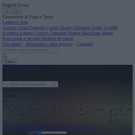
English Essay
←
Generatore di Font e Testo
Lettere e font
Antichi
Arabi
Fumetto
Carini
Disney
Eleganti
Gotici
Graffiti
Scrittura a mano
Corsivi
Tatuaggi
Horror
Macchina
Strani
Font copia e incolla
Simboli ed emoji
Chi siamo
·
Informativa sulla privacy
·
Contatto
Cerca
lettere
alfabeto
.com
← Vedi altri
3
Colore del testo
Sfondo
4
Esplora il resto dei nostri
320+ font scritti a mano
→
Dimensione:
46
pt