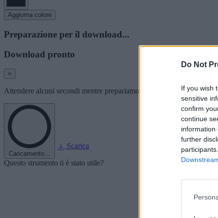
Aggiorna colore
Preparazione per il download...
Download pronto
Do Not Pr
×
If you wish 
Attendere alcuni secondi mentre prepariamo l'immagine del font per i
sensitive in
confirm you
continue se
information 
further disc
Scarica
participants
Caricamento...
Downstream 
Questo strumento ti è stato utile?
Persona