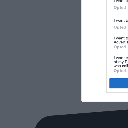
I want t
Opted 
I want t
Opted 
I want 
Advertis
Opted 
I want t
of my P
was col
Opted 