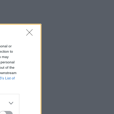
sonal or
ection to
ou may
 personal
out of the
 downstream
B’s List of