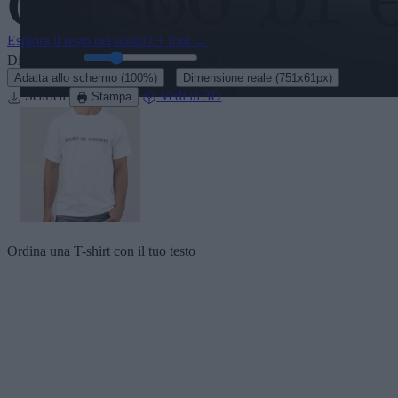
Esplora il resto dei nostri
0+ font
→
Dimensione:
46
pt
·
Adatta allo schermo
(100%)
Dimensione reale
(751x61px)
Scarica
Vedi in 3D
Stampa
Ordina una T-shirt con il tuo testo