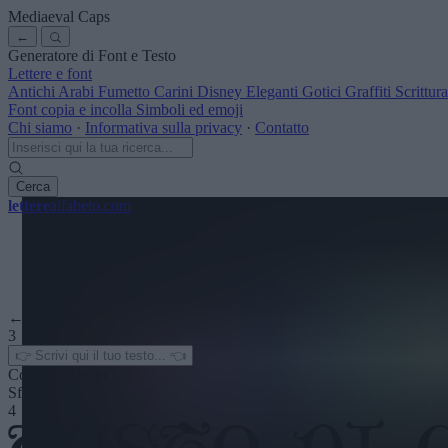
Mediaeval Caps
←
Generatore di Font e Testo
Lettere e font
Antichi
Arabi
Fumetto
Carini
Disney
Eleganti
Gotici
Graffiti
Scrittu
Font copia e incolla
Simboli ed emoji
Chi siamo
·
Informativa sulla privacy
·
Contatto
Cerca
lettere
alfabeto
.com
← Vedi altri
3
Colore del testo
Sfondo
4