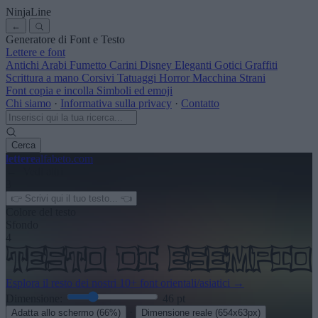
NinjaLine
←
Generatore di Font e Testo
Lettere e font
Antichi
Arabi
Fumetto
Carini
Disney
Eleganti
Gotici
Graffiti
Scrittura a mano
Corsivi
Tatuaggi
Horror
Macchina
Strani
Font copia e incolla
Simboli ed emoji
Chi siamo
·
Informativa sulla privacy
·
Contatto
Cerca
lettere
alfabeto
.com
← Vedi altri
3
Colore del testo
Sfondo
4
Esplora il resto dei nostri
10+ font orientali/asiatici
→
Dimensione:
46
pt
·
Adatta allo schermo
(66%)
Dimensione reale
(654x63px)