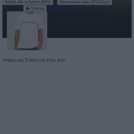
·
Adatta allo schermo
(92%)
Dimensione reale
(472x61px)
Scarica
Vedi in 3D
Stampa
Ordina una T-shirt con il tuo testo