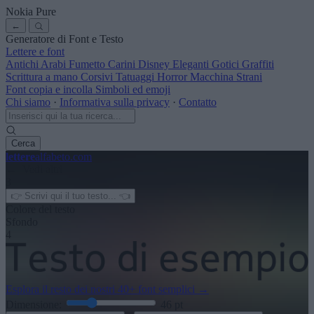
Nokia Pure
←
Generatore di Font e Testo
Lettere e font
Antichi
Arabi
Fumetto
Carini
Disney
Eleganti
Gotici
Graffiti
Scrittura a mano
Corsivi
Tatuaggi
Horror
Macchina
Strani
Font copia e incolla
Simboli ed emoji
Chi siamo
·
Informativa sulla privacy
·
Contatto
Cerca
lettere
alfabeto
.com
← Vedi altri
3
Colore del testo
Sfondo
4
Esplora il resto dei nostri
40+ font semplici
→
Dimensione:
46
pt