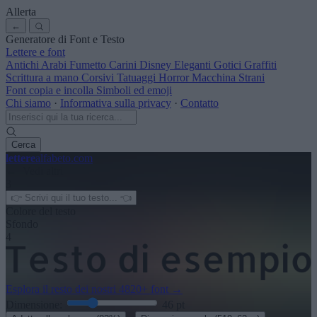
Allerta
←
Generatore di Font e Testo
Lettere e font
Antichi
Arabi
Fumetto
Carini
Disney
Eleganti
Gotici
Graffiti
Scrittura a mano
Corsivi
Tatuaggi
Horror
Macchina
Strani
Font copia e incolla
Simboli ed emoji
Chi siamo
·
Informativa sulla privacy
·
Contatto
Cerca
lettere
alfabeto
.com
← Vedi altri
3
Colore del testo
Sfondo
4
Esplora il resto dei nostri
4820+ font
→
Dimensione:
46
pt