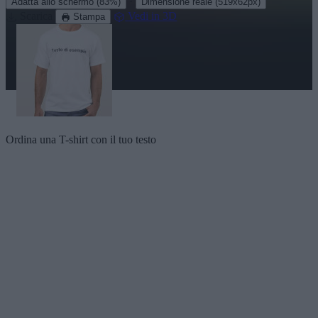
·
Adatta allo schermo
(83%)
Dimensione reale
(519x62px)
Scarica
Vedi in 3D
Stampa
Ordina una T-shirt con il tuo testo