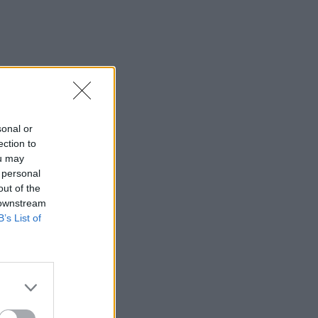
sonal or
ection to
ou may
 personal
out of the
 downstream
B’s List of