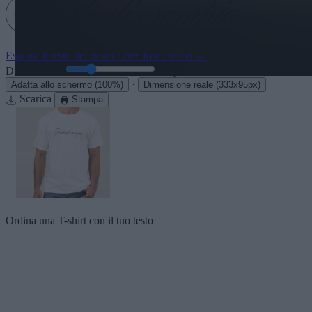
Esplora il resto dei nostri
120+ font corsivi
→
Dimensione:
46
pt
·
Adatta allo schermo
(100%)
Dimensione reale
(333x95px)
Scarica
Stampa
Ordina una T-shirt con il tuo testo