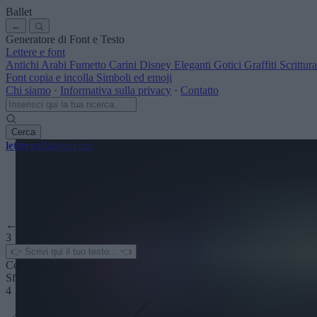
Ballet
←
Generatore di Font e Testo
Lettere e font
Antichi
Arabi
Fumetto
Carini
Disney
Eleganti
Gotici
Graffiti
Scrittu
Font copia e incolla
Simboli ed emoji
Chi siamo
·
Informativa sulla privacy
·
Contatto
Cerca
lettere
alfabeto
.com
← Vedi altri
3
Colore del testo
Sfondo
4