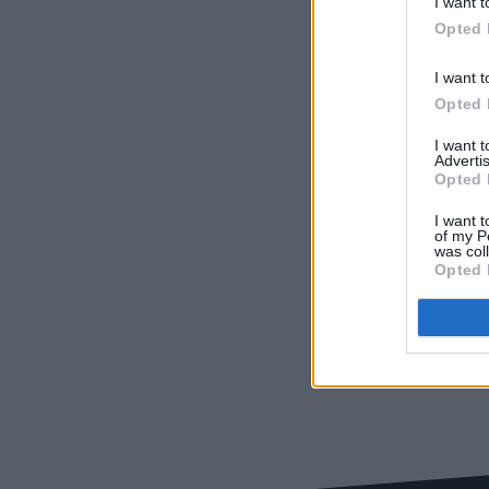
I want t
Opted 
I want t
Opted 
I want 
Advertis
Opted 
I want t
of my P
was col
Opted 