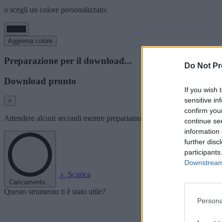
o scegli un colore personalizzato:
Aggiorna colore
Preparazione per il download...
Do Not Pr
Download pronto
If you wish 
sensitive in
×
confirm you
Attendere alcuni secondi mentre prepariamo l'immagine del font per i
continue se
information 
further disc
participants
Downstream 
Scarica
Caricamento...
Questo strumento ti è stato utile?
Persona