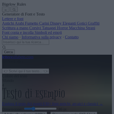
Bigelow Rules
←
Generatore di Font e Testo
Lettere e font
Antichi
Arabi
Fumetto
Carini
Disney
Eleganti
Gotici
Graffiti
Scrittura a mano
Corsivi
Tatuaggi
Horror
Macchina
Strani
Font copia e incolla
Simboli ed emoji
Chi siamo
·
Informativa sulla privacy
·
Contatto
Cerca
lettere
alfabeto
.com
← Vedi altri
3
Colore del testo
Sfondo
4
Esplora il resto dei nostri
630+ font antichi, arcaici e classici
→
Dimensione:
46
pt