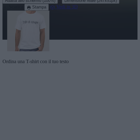
·
Adatta allo schermo
(100%)
Dimensione reale
(247x51px)
Scarica
Vedi in 3D
Stampa
Ordina una T-shirt con il tuo testo