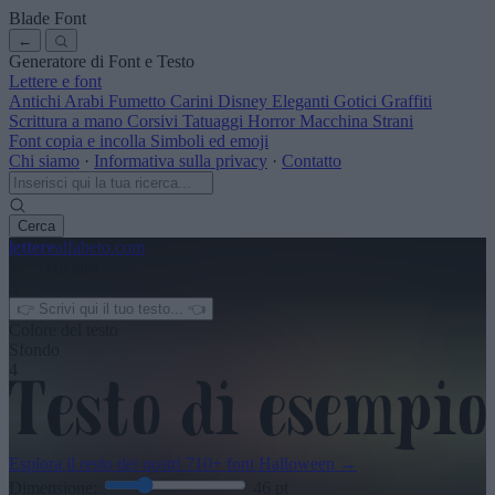
Blade Font
←
Generatore di Font e Testo
Lettere e font
Antichi
Arabi
Fumetto
Carini
Disney
Eleganti
Gotici
Graffiti
Scrittura a mano
Corsivi
Tatuaggi
Horror
Macchina
Strani
Font copia e incolla
Simboli ed emoji
Chi siamo
·
Informativa sulla privacy
·
Contatto
Cerca
lettere
alfabeto
.com
← Vedi altri
3
Colore del testo
Sfondo
4
Esplora il resto dei nostri
710+ font Halloween
→
Dimensione:
46
pt