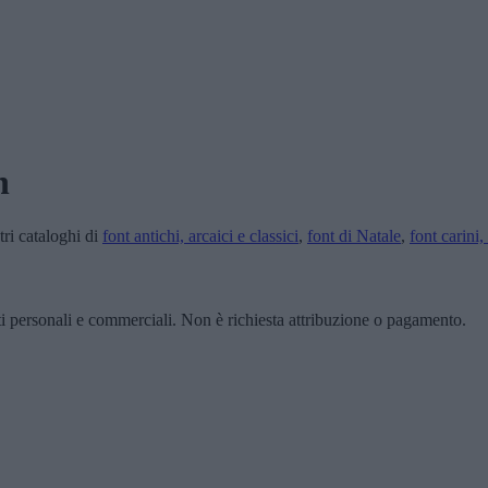
n
tri cataloghi di
font antichi, arcaici e classici
,
font di Natale
,
font carini,
ti personali e commerciali. Non è richiesta attribuzione o pagamento.