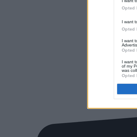
I want t
Opted 
I want t
Opted 
I want 
Advertis
Opted 
I want t
of my P
was col
Opted 