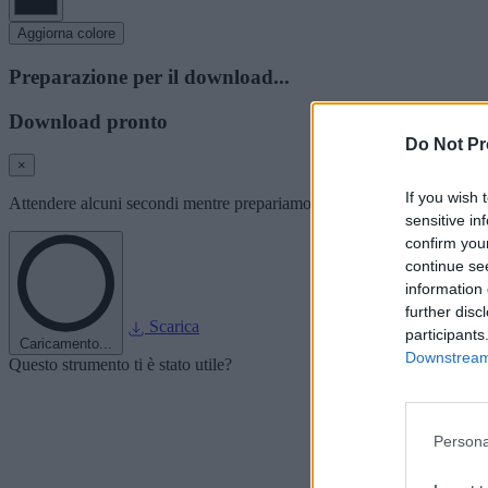
Aggiorna colore
Preparazione per il download...
Download pronto
Do Not Pr
×
If you wish 
Attendere alcuni secondi mentre prepariamo l'immagine del font per i
sensitive in
confirm you
continue se
information 
further disc
Scarica
participants
Caricamento...
Downstream 
Questo strumento ti è stato utile?
Persona