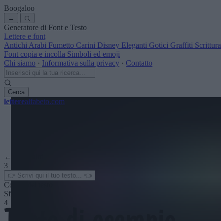
Boogaloo
←
Generatore di Font e Testo
Lettere e font
Antichi
Arabi
Fumetto
Carini
Disney
Eleganti
Gotici
Graffiti
Scrittu
Font copia e incolla
Simboli ed emoji
Chi siamo
·
Informativa sulla privacy
·
Contatto
Cerca
lettere
alfabeto
.com
← Vedi altri
3
Colore del testo
Sfondo
4