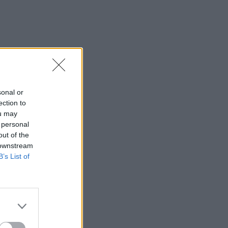
sonal or
ection to
ou may
 personal
out of the
 downstream
B’s List of