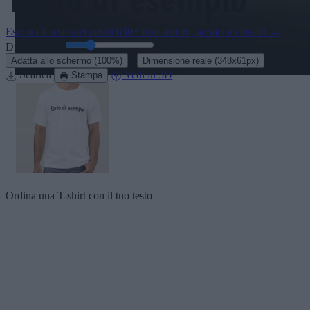
Esplora il resto dei nostri
630+ font antichi, arcaici e classici
→
Dimensione:
46
pt
·
Adatta allo schermo
(100%)
Dimensione reale
(348x61px)
Scarica
Vedi in 3D
Stampa
Ordina una T-shirt con il tuo testo