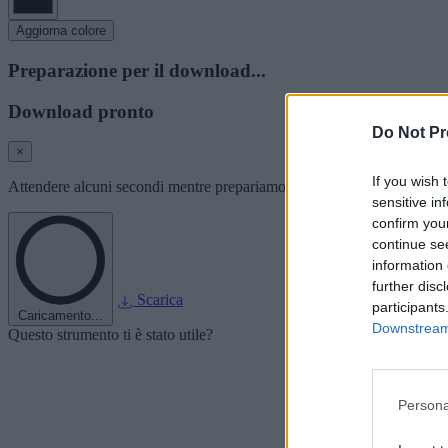
Aggiorna colore
Preparazione per il download...
Download pronto
Do Not Pr
×
If you wish 
Attendere alcuni secondi mentre prepariamo l'immagine del font per i
sensitive in
confirm you
continue se
information 
further disc
Scarica
participants
Caricamento...
Downstream 
Questo strumento ti è stato utile?
Persona