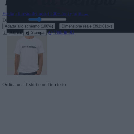
Esplora il resto dei nostri
200+ font graffiti
→
Dimensione:
46
pt
·
Adatta allo schermo
(100%)
Dimensione reale
(391x61px)
Scarica
Vedi in 3D
Stampa
Ordina una T-shirt con il tuo testo