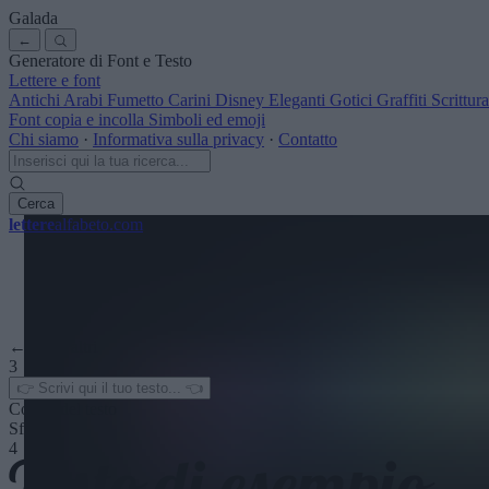
Galada
←
Generatore di Font e Testo
Lettere e font
Antichi
Arabi
Fumetto
Carini
Disney
Eleganti
Gotici
Graffiti
Scrittu
Font copia e incolla
Simboli ed emoji
Chi siamo
·
Informativa sulla privacy
·
Contatto
Cerca
lettere
alfabeto
.com
← Vedi altri
3
Colore del testo
Sfondo
4