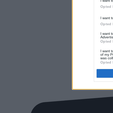
I want t
Opted 
I want t
Opted 
I want 
Advertis
Opted 
I want t
of my P
was col
Opted 