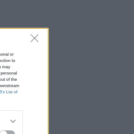
sonal or
ection to
ou may
 personal
out of the
 downstream
B’s List of