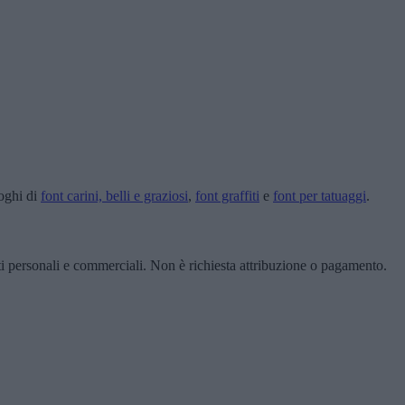
loghi di
font carini, belli e graziosi
,
font graffiti
e
font per tatuaggi
.
ti personali e commerciali. Non è richiesta attribuzione o pagamento.