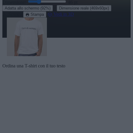
Dimensione:
46
pt
·
Adatta allo schermo
(92%)
Dimensione reale
(469x60px)
Scarica
Vedi in 3D
Stampa
Ordina una T-shirt con il tuo testo