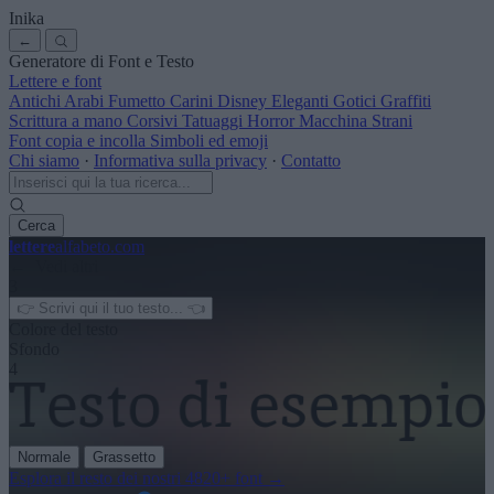
Inika
←
Generatore di Font e Testo
Lettere e font
Antichi
Arabi
Fumetto
Carini
Disney
Eleganti
Gotici
Graffiti
Scrittura a mano
Corsivi
Tatuaggi
Horror
Macchina
Strani
Font copia e incolla
Simboli ed emoji
Chi siamo
·
Informativa sulla privacy
·
Contatto
Cerca
lettere
alfabeto
.com
← Vedi altri
3
Colore del testo
Sfondo
4
Normale
Grassetto
Esplora il resto dei nostri
4820+ font
→