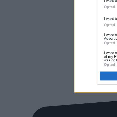
I want t
Opted 
I want t
Opted 
I want 
Advertis
Opted 
I want t
of my P
was col
Opted 