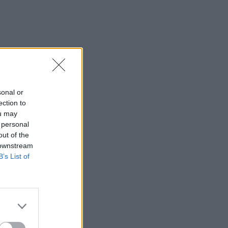
sonal or
ection to
ou may
 personal
out of the
 downstream
B’s List of