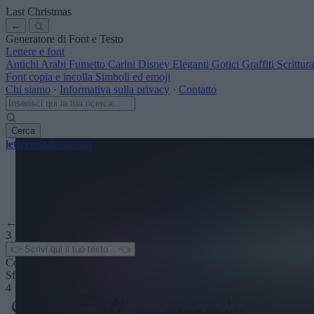
Last Christmas
←
Generatore di Font e Testo
Lettere e font
Antichi
Arabi
Fumetto
Carini
Disney
Eleganti
Gotici
Graffiti
Scrittu
Font copia e incolla
Simboli ed emoji
Chi siamo
·
Informativa sulla privacy
·
Contatto
Cerca
lettere
alfabeto
.com
← Vedi altri
3
Colore del testo
Sfondo
4