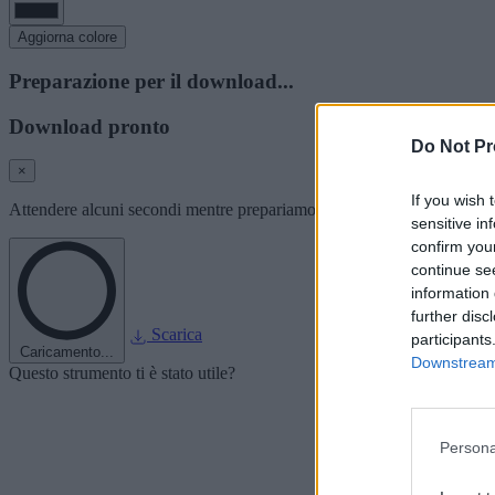
Aggiorna colore
Preparazione per il download...
Download pronto
Do Not Pr
×
If you wish 
Attendere alcuni secondi mentre prepariamo l'immagine del font per i
sensitive in
confirm you
continue se
information 
further disc
Scarica
participants
Caricamento...
Downstream 
Questo strumento ti è stato utile?
Persona