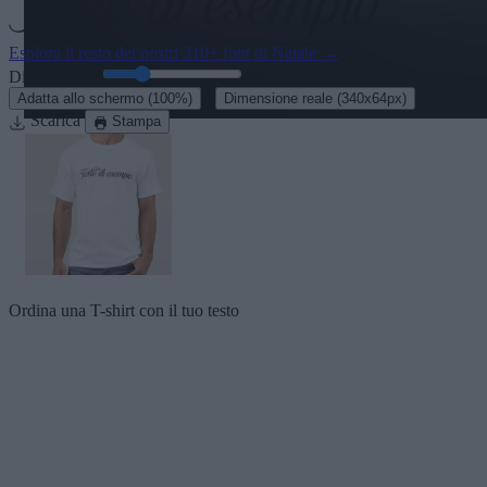
Esplora il resto dei nostri
310+ font di Natale
→
Dimensione:
46
pt
·
Adatta allo schermo
(100%)
Dimensione reale
(340x64px)
Scarica
Stampa
Ordina una T-shirt con il tuo testo