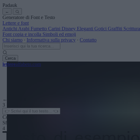
Padauk
←
Generatore di Font e Testo
Lettere e font
Antichi
Arabi
Fumetto
Carini
Disney
Eleganti
Gotici
Graffiti
Scrittu
Font copia e incolla
Simboli ed emoji
Chi siamo
·
Informativa sulla privacy
·
Contatto
Cerca
lettere
alfabeto
.com
← Vedi altri
3
Colore del testo
Sfondo
4