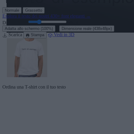
Normale
Grassetto
Esplora il resto dei nostri
430+ font eleganti
→
Dimensione:
46
pt
·
Adatta allo schermo
(100%)
Dimensione reale
(438x48px)
Scarica
Vedi in 3D
Stampa
Ordina una T-shirt con il tuo testo