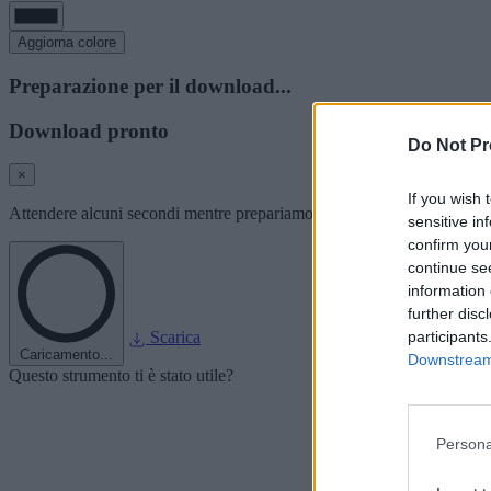
Aggiorna colore
Preparazione per il download...
Download pronto
Do Not Pr
×
If you wish 
Attendere alcuni secondi mentre prepariamo l'immagine del font per i
sensitive in
confirm you
continue se
information 
further disc
participants
Scarica
Caricamento...
Downstream 
Questo strumento ti è stato utile?
Persona