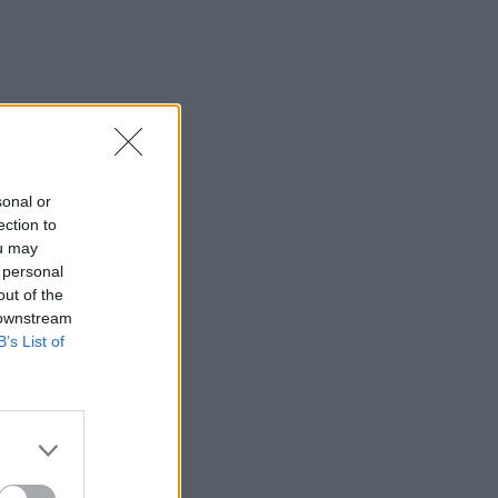
sonal or
ection to
ou may
 personal
out of the
 downstream
B’s List of