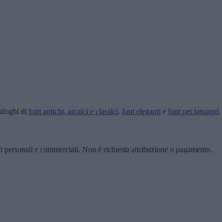
taloghi di
font antichi, arcaici e classici
,
font eleganti
e
font per tatuaggi
.
ti personali e commerciali. Non è richiesta attribuzione o pagamento.