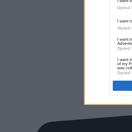
I want t
Opted 
I want t
Opted 
I want 
Advertis
Opted 
I want t
of my P
was col
Opted 