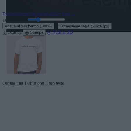
Esplora il resto dei nostri
4820+ font
→
Dimensione:
46
pt
·
Adatta allo schermo
(100%)
Dimensione reale
(516x63px)
Scarica
Vedi in 3D
Stampa
Ordina una T-shirt con il tuo testo