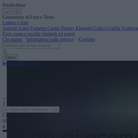
Preahvihear
←
Generatore di Font e Testo
Lettere e font
Antichi
Arabi
Fumetto
Carini
Disney
Eleganti
Gotici
Graffiti
Scrittu
Font copia e incolla
Simboli ed emoji
Chi siamo
·
Informativa sulla privacy
·
Contatto
Cerca
lettere
alfabeto
.com
← Vedi altri
3
Colore del testo
Sfondo
4