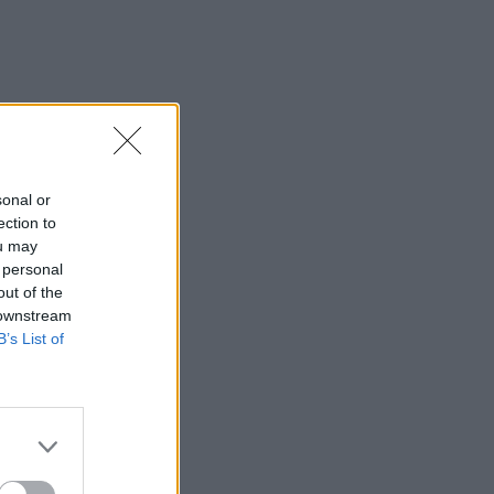
sonal or
ection to
ou may
 personal
out of the
 downstream
B’s List of