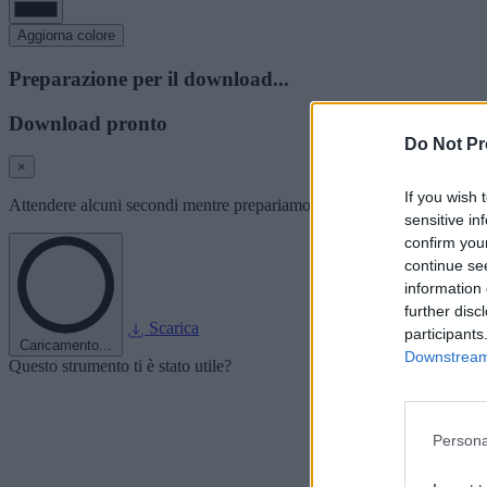
Aggiorna colore
Preparazione per il download...
Download pronto
Do Not Pr
×
If you wish 
Attendere alcuni secondi mentre prepariamo l'immagine del font per i
sensitive in
confirm you
continue se
information 
further disc
Scarica
participants
Caricamento...
Downstream 
Questo strumento ti è stato utile?
Persona