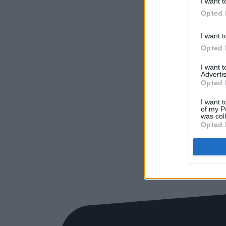
I want t
Opted 
I want t
Opted 
I want 
Advertis
Opted 
I want t
of my P
was col
Opted 