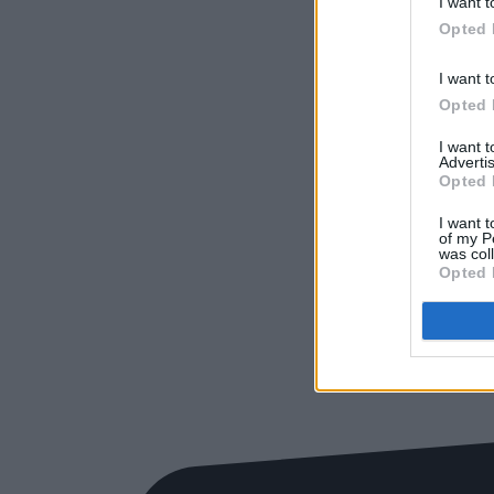
I want t
Opted 
I want t
Opted 
I want 
Advertis
Opted 
I want t
of my P
was col
Opted 