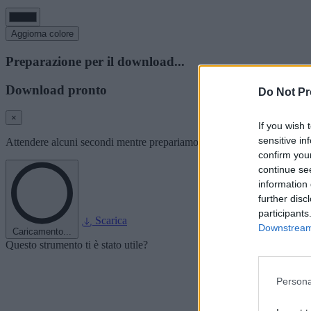
Aggiorna colore
Preparazione per il download...
Download pronto
Do Not Pr
×
If you wish 
sensitive in
Attendere alcuni secondi mentre prepariamo l'immagine del font per i
confirm you
continue se
information 
further disc
participants
Scarica
Downstream 
Caricamento...
Questo strumento ti è stato utile?
Persona