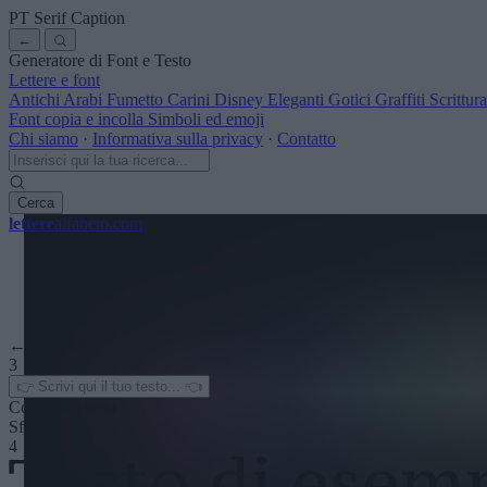
PT Serif Caption
←
Generatore di Font e Testo
Lettere e font
Antichi
Arabi
Fumetto
Carini
Disney
Eleganti
Gotici
Graffiti
Scrittu
Font copia e incolla
Simboli ed emoji
Chi siamo
·
Informativa sulla privacy
·
Contatto
Cerca
lettere
alfabeto
.com
← Vedi altri
3
Colore del testo
Sfondo
4