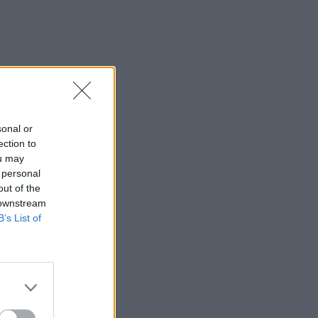
sonal or
ection to
ou may
 personal
out of the
 downstream
B’s List of