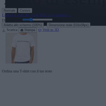
Normale
Corsivo
Esplora il resto dei nostri
430+ font eleganti
→
Dimensione:
46
pt
·
Adatta allo schermo
(100%)
Dimensione reale
(516x58px)
Scarica
Vedi in 3D
Stampa
Ordina una T-shirt con il tuo testo